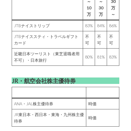
～
～
30
10
30
万
万
万
～
JTBナイストリップ
83%
84%
86%
JTBナイススティ・トラベルギフト
不
不
不
カード
可
可
可
近畿日本ツーリスト（東芝退職者用
80%
81%
83%
不可）・日本旅行
JR・航空会社株主優待券
ANA・JAL株主優待券
時価
JR東日本・西日本・東海・九州株主優
時価
待券