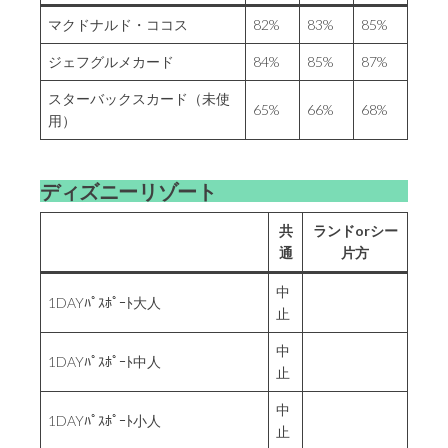
マクドナルド・ココス
82%
83%
85%
ジェフグルメカード
84%
85%
87%
スターバックスカード（未使
65%
66%
68%
用）
ディズニーリゾート
共
ランドorシー
通
片方
中
1DAYﾊﾟｽﾎﾟｰﾄ大人
止
中
1DAYﾊﾟｽﾎﾟｰﾄ中人
止
中
1DAYﾊﾟｽﾎﾟｰﾄ小人
止