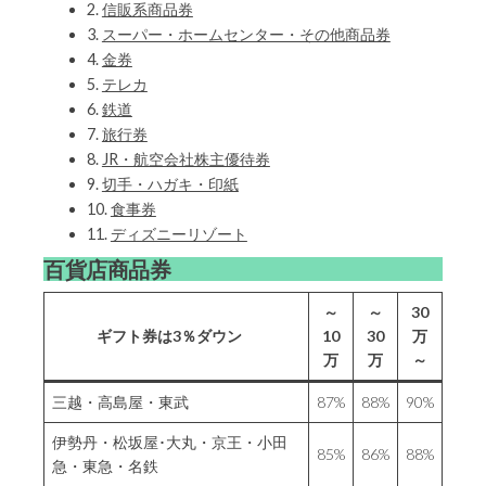
信販系商品券
スーパー・ホームセンター・その他商品券
金券
テレカ
鉄道
旅行券
JR・航空会社株主優待券
切手・ハガキ・印紙
食事券
ディズニーリゾート
百貨店商品券
～
～
30
ギフト券は3％ダウン
10
30
万
万
万
～
87%
88%
90%
三越・高島屋・東武
伊勢丹・松坂屋･大丸・京王・小田
85%
86%
88%
急・東急・名鉄