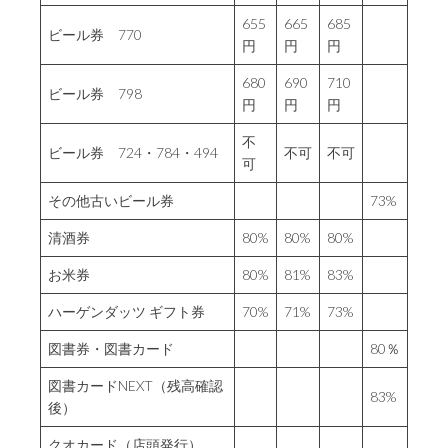
655
665
685
ビール券 770
円
円
円
680
690
710
ビール券 798
円
円
円
不
ビール券 724・784・494
不可
不可
可
その他古いビール券
73%
清酒券
80%
80%
80%
お米券
80%
81%
83%
ハーゲンダッツ ギフト券
70%
71%
73%
図書券・図書カード
80％
図書カードNEXT（残高確認
83%
後）
クオカード（店頭発行）