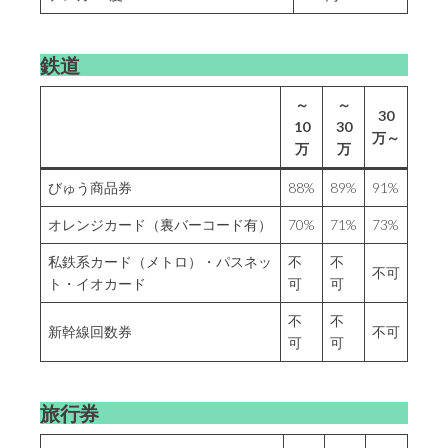
鉄道
～
～
30
10
30
万～
万
万
びゅう商品券
88%
89%
91%
オレンジカード（裏バーコード有）
70%
71%
73%
私鉄系カード（メトロ）・パスネッ
不
不
不可
ト・イオカード
可
可
不
不
新幹線回数券
不可
可
可
旅行券