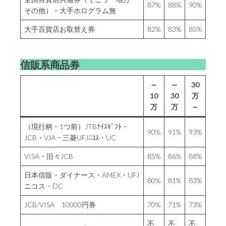
87%
88%
90%
その他）・大手ホログラム無
大手百貨店お取替え券
82%
83%
85%
信販系商品券
～
～
30
10
30
万
万
万
～
（現行柄・1つ前）JTBﾅｲｽｷﾞﾌﾄ・
90%
91%
93%
JCB・VJA・三菱UFJﾆｺｽ・UC
VISA・旧々JCB
85%
86%
88%
日本信販・ダイナース・AMEX・UFJ
80%
81%
83%
ニコス・DC
JCB/VISA 10000円券
70%
71%
73%
不
不
不