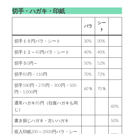
切手・ハガキ・印紙
シー
バラ
ト
30%
30%
切手１０円バラ・シート
切手１２～45円バラ・シート
40%
40%
切手５0円～
50%
52%
切手85円・110円
70%
72%
切手180円・270円・300円・500
60％
70％
円・1,000円
通常ハガキ85円（往復ハガキも同
60%
じ）
書き損じハガキ・古いハガキ
50%
収入印紙200～2000円バラ・シー