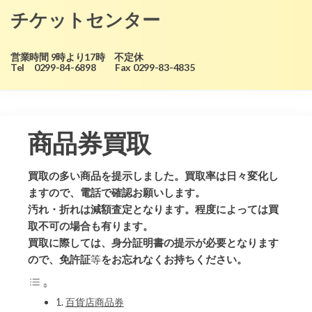
コ
チケットセンター
ン
テ
営業時間 9時より17時 不定休
ン
Tel 0299-84-6898 Fax 0299-83-4835
ツ
に
ス
商品券買取
キ
ッ
買取の多い商品を提示しました。買取率は日々変化し
プ
ますので、電話で確認お願いします。
汚れ・折れは減額査定となります。程度によっては買
取不可の場合も有ります。
買取に際しては、身分証明書の提示が必要となります
ので、免許証
等
をお忘れなくお持ちください。
百貨店商品券