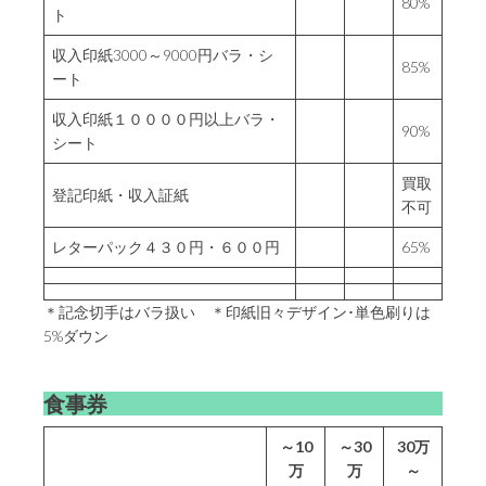
80%
ト
収入印紙3000～9000円バラ・シ
85%
ート
収入印紙１００００円以上バラ・
90%
シート
買取
登記印紙・収入証紙
不可
レターパック４３０円・６００円
65%
＊記念切手はバラ扱い ＊印紙旧々デザイン･単色刷りは
5%ダウン
食事券
～10
～30
30万
万
万
～