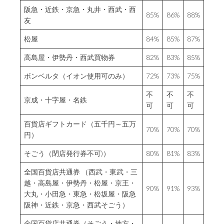
阪急・近鉄・京急・丸井・西武・西
85%
86%
88%
友
松屋
84%
85%
87%
高島屋・伊勢丹・西武買物券
82%
83%
85%
ボンベルタ（イオン使用可のみ）
72%
73%
75%
不
不
不
京成・十字屋・名鉄
可
可
可
百貨店ギフトカード（五千円～五万
70%
70%
70%
円）
そごう（閉店発行券不可)）
80%
81%
83%
全国百貨店共通券 （西武・東武・三
越・高島屋・伊勢丹・松屋・京王・
90%
91%
93%
大丸・小田急・東急・松坂屋・阪急
阪神・近鉄・京急・西武そごう）
全国百貨店共通券（そごう・地方・